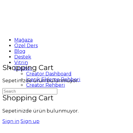
Mağaza
Özel Ders
Blog
Destek
Vitrin
Shopping Cart
Creator
Creator Dashboard
İçerik Ekleme Rehberi
Sepetinizde ürün bulunmuyor.
Creator Rehberi
Search
for:
Shopping Cart
Sepetinizde ürün bulunmuyor.
Sign in
Sign up