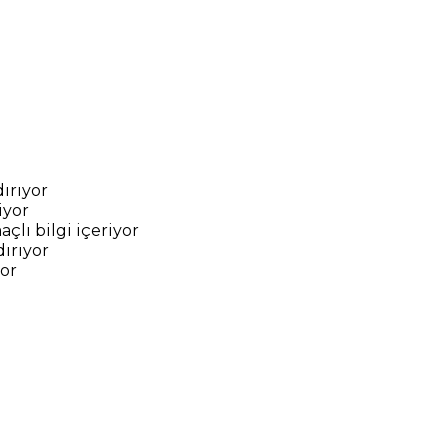
dırıyor
iyor
çlı bilgi içeriyor
ırıyor
yor