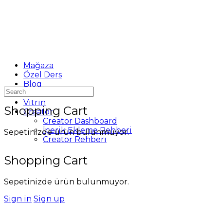
Mağaza
Özel Ders
Blog
Search
Destek
for:
Vitrin
Shopping Cart
Creator
Creator Dashboard
İçerik Ekleme Rehberi
Sepetinizde ürün bulunmuyor.
Creator Rehberi
Shopping Cart
Sepetinizde ürün bulunmuyor.
Sign in
Sign up