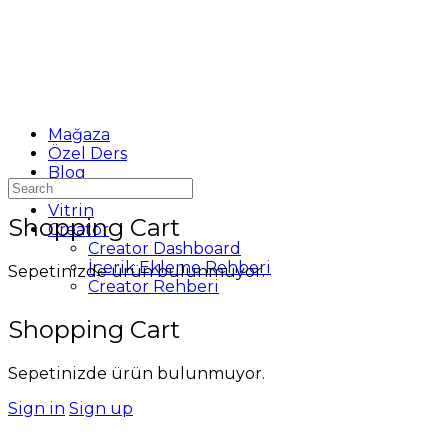
Mağaza
Özel Ders
Blog
Search
Destek
for:
Vitrin
Shopping Cart
Creator
Creator Dashboard
İçerik Ekleme Rehberi
Sepetinizde ürün bulunmuyor.
Creator Rehberi
Shopping Cart
Sepetinizde ürün bulunmuyor.
Sign in
Sign up