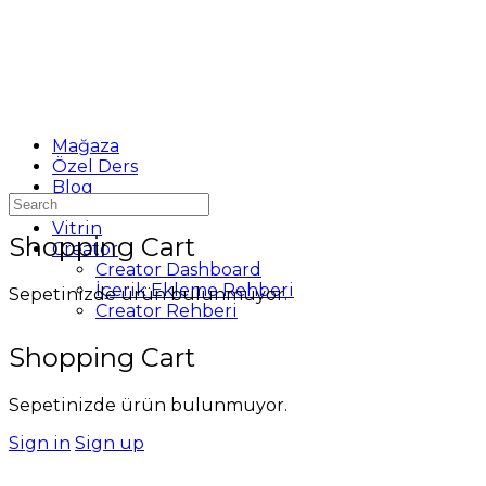
Mağaza
Özel Ders
Blog
Search
Destek
for:
Vitrin
Shopping Cart
Creator
Creator Dashboard
İçerik Ekleme Rehberi
Sepetinizde ürün bulunmuyor.
Creator Rehberi
Shopping Cart
Sepetinizde ürün bulunmuyor.
Sign in
Sign up