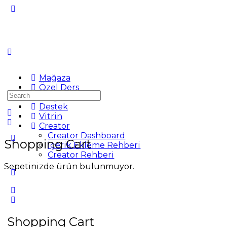
Mağaza
Özel Ders
Search
Blog
for:
Destek
Vitrin
Creator
Creator Dashboard
Shopping Cart
İçerik Ekleme Rehberi
Creator Rehberi
Sepetinizde ürün bulunmuyor.
Shopping Cart