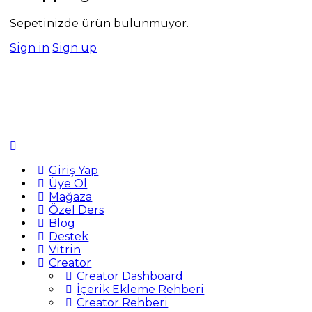
Sepetinizde ürün bulunmuyor.
Sign in
Sign up
Giriş Yap
Üye Ol
Mağaza
Özel Ders
Blog
Destek
Vitrin
Creator
Creator Dashboard
İçerik Ekleme Rehberi
Creator Rehberi