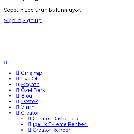
Sepetinizde ürün bulunmuyor.
Sign in
Sign up
Giriş Yap
Üye Ol
Mağaza
Özel Ders
Blog
Destek
Vitrin
Creator
Creator Dashboard
İçerik Ekleme Rehberi
Creator Rehberi