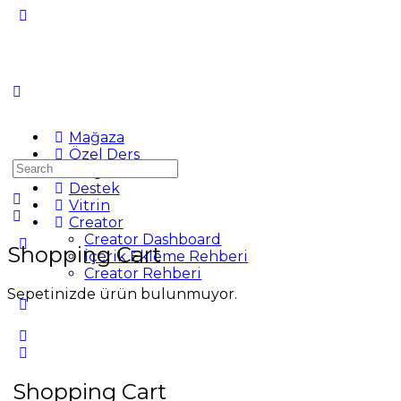
Mağaza
Özel Ders
Search
Blog
for:
Destek
Vitrin
Creator
Creator Dashboard
Shopping Cart
İçerik Ekleme Rehberi
Creator Rehberi
Sepetinizde ürün bulunmuyor.
Shopping Cart