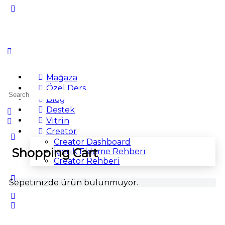
Mağaza
Özel Ders
Search
Blog
for:
Destek
Vitrin
Creator
Creator Dashboard
Shopping Cart
İçerik Ekleme Rehberi
Creator Rehberi
Sepetinizde ürün bulunmuyor.