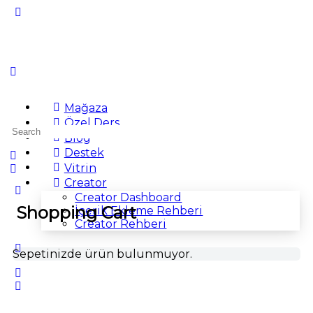
Mağaza
Özel Ders
Search
Blog
for:
Destek
Vitrin
Creator
Creator Dashboard
Shopping Cart
İçerik Ekleme Rehberi
Creator Rehberi
Sepetinizde ürün bulunmuyor.