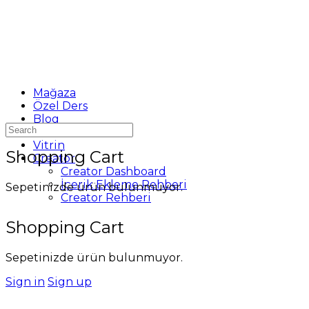
Mağaza
Özel Ders
Blog
Search
Destek
for:
Vitrin
Shopping Cart
Creator
Creator Dashboard
İçerik Ekleme Rehberi
Sepetinizde ürün bulunmuyor.
Creator Rehberi
Shopping Cart
Sepetinizde ürün bulunmuyor.
Sign in
Sign up