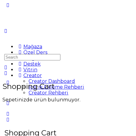
Mağaza
Özel Ders
Search
Blog
for:
Destek
Vitrin
Creator
Creator Dashboard
Shopping Cart
İçerik Ekleme Rehberi
Creator Rehberi
Sepetinizde ürün bulunmuyor.
Shopping Cart