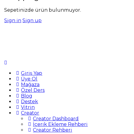
Sepetinizde ürün bulunmuyor.
Sign in
Sign up
Giriş Yap
Üye Ol
Mağaza
Özel Ders
Blog
Destek
Vitrin
Creator
Creator Dashboard
İçerik Ekleme Rehberi
Creator Rehberi