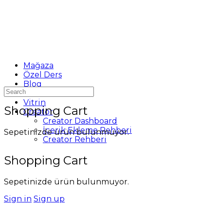
Mağaza
Özel Ders
Blog
Search
Destek
for:
Vitrin
Shopping Cart
Creator
Creator Dashboard
İçerik Ekleme Rehberi
Sepetinizde ürün bulunmuyor.
Creator Rehberi
Shopping Cart
Sepetinizde ürün bulunmuyor.
Sign in
Sign up