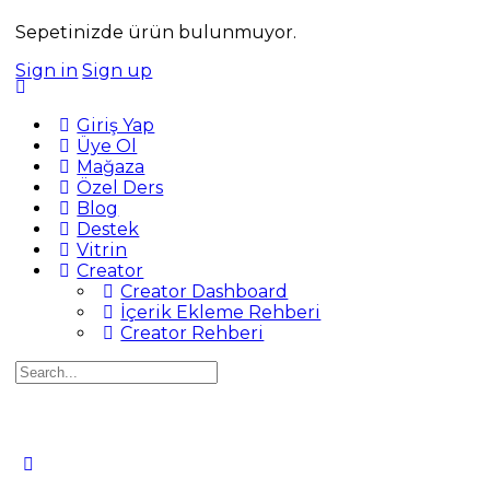
Sepetinizde ürün bulunmuyor.
Sign in
Sign up
Giriş Yap
Üye Ol
Mağaza
Özel Ders
Blog
Destek
Vitrin
Creator
Creator Dashboard
İçerik Ekleme Rehberi
Creator Rehberi
Search
for: