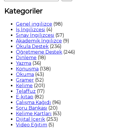
Kategoriler
98
Genel ingilizce
98
4
ürün
İş İngilizcesi
4
ürün
57
Sınav İngilizcesi
57
ürün
9
Akademik İngilizce
9
236
ürün
Okula Destek
236
ürün
246
Öğretmene Destek
246
18
ürün
Dinleme
18
36
ürün
Yazma
36
ürün
138
Konuşma
138
43
ürün
Okuma
43
52
ürün
Gramer
52
ürün
201
Kelime
201
17
ürün
Telaffuz
17
82
ürün
E-kitap
82
ürün
96
Çalışma Kağıdı
96
20
ürün
Soru Bankası
20
ürün
63
Kelime Kartları
63
253
ürün
Dijital İçerik
253
5
ürün
Video Eğitim
5
ürün