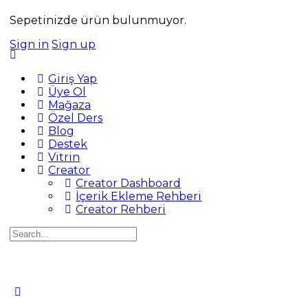
Sepetinizde ürün bulunmuyor.
Sign in
Sign up
Giriş Yap
Üye Ol
Mağaza
Özel Ders
Blog
Destek
Vitrin
Creator
Creator Dashboard
İçerik Ekleme Rehberi
Creator Rehberi
Search
for: