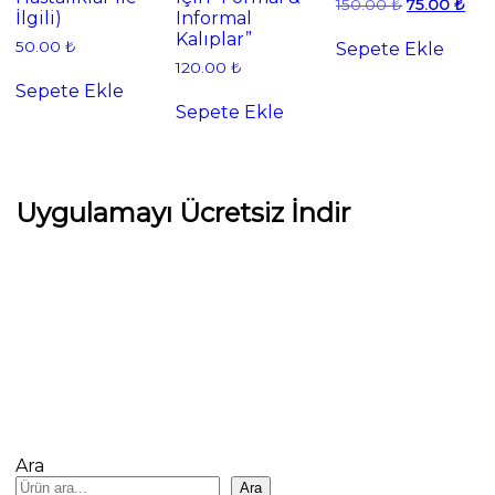
Orijinal
Şu
150.00
₺
75.00
₺
İlgili)
Informal
fiyat:
and
Kalıplar”
150.00 ₺.
fiyat
50.00
₺
Sepete Ekle
75.
120.00
₺
Sepete Ekle
Sepete Ekle
Uygulamayı Ücretsiz İndir
Ara
Ara