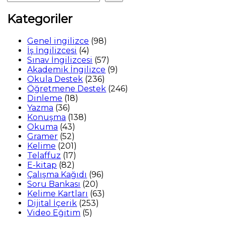
Kategoriler
98
Genel ingilizce
98
4
ürün
İş İngilizcesi
4
ürün
57
Sınav İngilizcesi
57
ürün
9
Akademik İngilizce
9
236
ürün
Okula Destek
236
ürün
246
Öğretmene Destek
246
18
ürün
Dinleme
18
36
ürün
Yazma
36
ürün
138
Konuşma
138
43
ürün
Okuma
43
52
ürün
Gramer
52
ürün
201
Kelime
201
17
ürün
Telaffuz
17
82
ürün
E-kitap
82
ürün
96
Çalışma Kağıdı
96
20
ürün
Soru Bankası
20
ürün
63
Kelime Kartları
63
253
ürün
Dijital İçerik
253
5
ürün
Video Eğitim
5
ürün