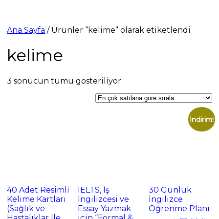
Ana Sayfa
/ Ürünler “kelime” olarak etiketlendi
kelime
Popülerliğe
3 sonucun tümü gösteriliyor
göre
sıralandı
İndirim!
40 Adet Resimli
IELTS, İş
30 Günlük
Kelime Kartları
İngilizcesi ve
İngilizce
(Sağlık ve
Essay Yazmak
Öğrenme Planı
Hastalıklar İle
için “Formal &