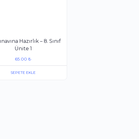
navına Hazırlık – 8. Sınıf
Ünite 1
65.00
₺
SEPETE EKLE