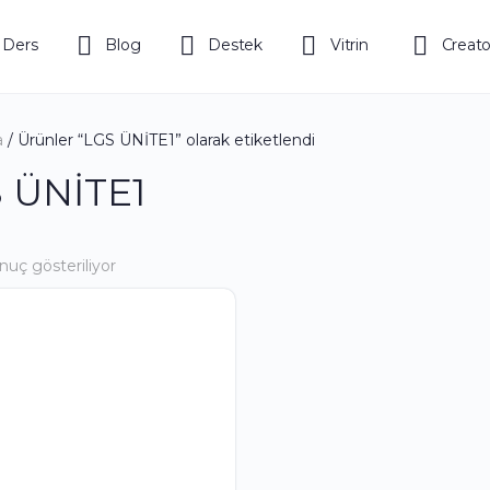
 Ders
Blog
Destek
Vitrin
Creato
a
/ Ürünler “LGS ÜNİTE1” olarak etiketlendi
 ÜNİTE1
onuç gösteriliyor