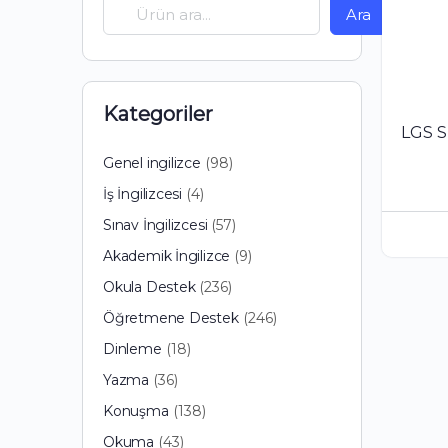
Ara
Kategoriler
LGS Sı
98
Genel ingilizce
98
ürün
4
İş İngilizcesi
4
ürün
57
Sınav İngilizcesi
57
ürün
9
Akademik İngilizce
9
ürün
236
Okula Destek
236
ürün
246
Öğretmene Destek
246
ürün
18
Dinleme
18
ürün
36
Yazma
36
ürün
138
Konuşma
138
ürün
43
Okuma
43