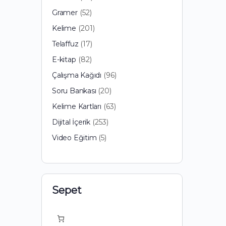
ürün
52
Gramer
52
ürün
201
Kelime
201
ürün
17
Telaffuz
17
ürün
82
E-kitap
82
ürün
96
Çalışma Kağıdı
96
ürün
20
Soru Bankası
20
ürün
63
Kelime Kartları
63
ürün
253
Dijital İçerik
253
ürün
5
Video Eğitim
5
ürün
Sepet