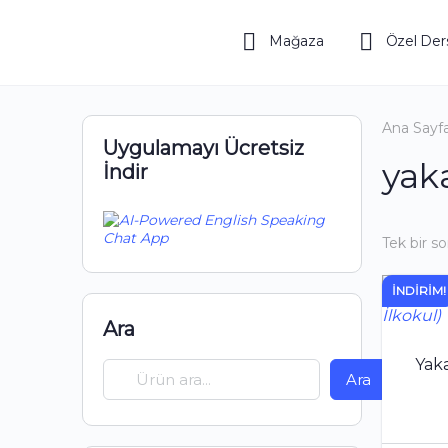
Mağaza
Özel Der
Ana Sayf
Uygulamayı Ücretsiz
yaka
İndir
Tek bir s
İNDIRIM!
Ara
Yaka
Ara