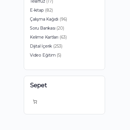
17
Telaffuz
17
ürün
82
E-kitap
82
ürün
96
Çalışma Kağıdı
96
ürün
20
Soru Bankası
20
ürün
63
Kelime Kartları
63
ürün
253
Dijital İçerik
253
ürün
5
Video Eğitim
5
ürün
Sepet