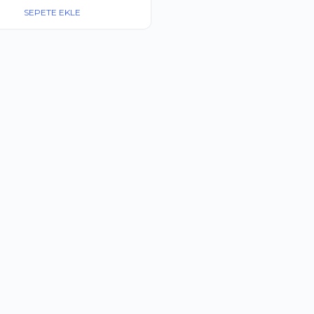
fiyat:
andaki
SEPETE EKLE
50.00 ₺.
fiyat:
30.00 ₺.