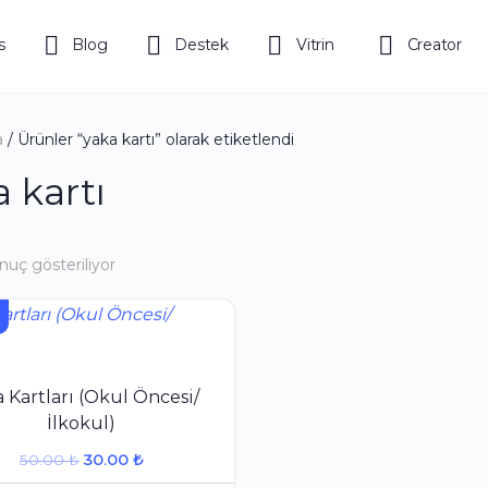
s
Blog
Destek
Vitrin
Creator
a
/ Ürünler “yaka kartı” olarak etiketlendi
 kartı
onuç gösteriliyor
 Kartları (Okul Öncesi/
İlkokul)
Orijinal
Şu
50.00
₺
30.00
₺