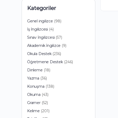
Kategoriler
98
Genel ingilizce
98
ürün
4
İş İngilizcesi
4
ürün
57
Sınav İngilizcesi
57
ürün
9
Akademik İngilizce
9
ürün
236
Okula Destek
236
ürün
246
Öğretmene Destek
246
ürün
18
Dinleme
18
ürün
36
Yazma
36
ürün
138
Konuşma
138
ürün
43
Okuma
43
ürün
52
Gramer
52
ürün
201
Kelime
201
ürün