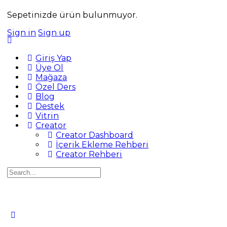
Sepetinizde ürün bulunmuyor.
Sign in
Sign up
Giriş Yap
Üye Ol
Mağaza
Özel Ders
Blog
Destek
Vitrin
Creator
Creator Dashboard
İçerik Ekleme Rehberi
Creator Rehberi
Search
for: