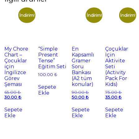
İndirim!
İndirim!
İndirim!
My Chore
“Simple
En
Çoçuklar
Chart –
Present
Kapsamlı
İçin
Çocuklar
Tense”
Gramer
Aktivite
için
Eğitim Seti
Soru
Seti
İngilizce
Bankası
(Activity
100.00
₺
Görev
(A2 tüm
Pack For
Şeması
konular)
Kids)
Sepete
Orijinal
Orijinal
Orijinal
65.00
₺
90.00
₺
75.00
₺
Ekle
fiyat:
Şu
fiyat:
Şu
fiyat:
Şu
30.00
₺
50.00
₺
35.00
₺
65.00 ₺.
andaki
90.00 ₺.
andaki
75.00 ₺.
andaki
fiyat:
fiyat:
fiyat:
Sepete
Sepete
Sepete
30.00 ₺.
50.00 ₺.
35.00 ₺.
Ekle
Ekle
Ekle