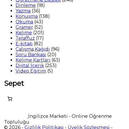
18
ürün
Dinleme
18
36
ürün
Yazma
36
ürün
138
Konuşma
138
43
ürün
Okuma
43
52
ürün
Gramer
52
ürün
201
Kelime
201
17
ürün
Telaffuz
17
82
ürün
E-kitap
82
ürün
96
Çalışma Kağıdı
96
20
ürün
Soru Bankası
20
ürün
63
Kelime Kartları
63
253
ürün
Dijital İçerik
253
5
ürün
Video Eğitim
5
ürün
Sepet
İngilizce Marketi - Online Öğrenme
Topluluğu
© 2026 -
Gizlilik Politikası
-
Üyelik Sözleşmesi
-