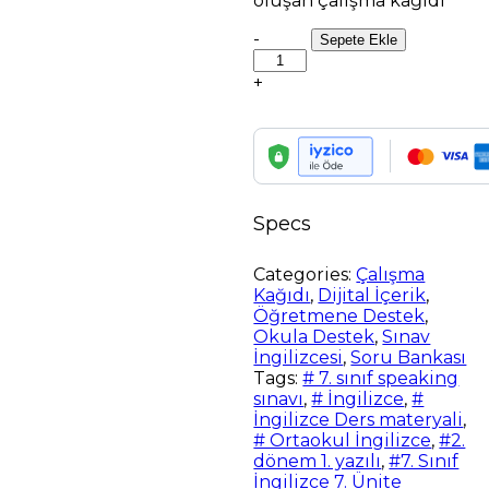
oluşan çalışma kağıdı
7.
-
Sepete Ekle
Sınıf
7.Ünite
+
(Dreams)
Çalışma
Kağıdı
quantity
Specs
Categories:
Çalışma
Kağıdı
,
Dijital İçerik
,
Öğretmene Destek
,
Okula Destek
,
Sınav
İngilizcesi
,
Soru Bankası
Tags:
# 7. sınıf speaking
sınavı
,
# İngilizce
,
#
İngilizce Ders materyali
,
# Ortaokul İngilizce
,
#2.
dönem 1. yazılı
,
#7. Sınıf
İngilizce 7. Ünite