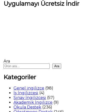
Uygulamayı Ücretsiz İndir
Ara
Ara
Kategoriler
98
Genel ingilizce
98
4
ürün
İş İngilizcesi
4
ürün
57
Sınav İngilizcesi
57
ürün
9
Akademik İngilizce
9
236
ürün
Okula Destek
236
ürün
246
Öğretmene Destek
246