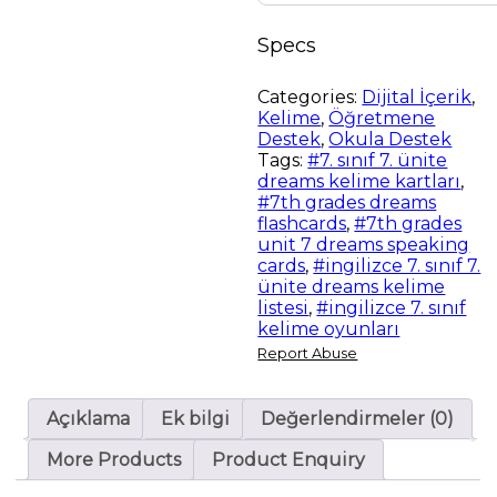
quantity
Specs
Categories:
Dijital İçerik
,
Kelime
,
Öğretmene
Destek
,
Okula Destek
Tags:
#7. sınıf 7. ünite
dreams kelime kartları
,
#7th grades dreams
flashcards
,
#7th grades
unit 7 dreams speaking
cards
,
#ingilizce 7. sınıf 7.
ünite dreams kelime
listesi
,
#ingilizce 7. sınıf
kelime oyunları
Report Abuse
Açıklama
Ek bilgi
Değerlendirmeler (0)
More Products
Product Enquiry