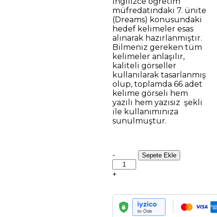
İngilizce öğretim
müfredatındaki 7. ünite
(Dreams) konusundaki
hedef kelimeler esas
alınarak hazırlanmıştır.
Bilmeniz gereken tüm
kelimeler anlaşılır,
kaliteli görseller
kullanılarak tasarlanmış
olup, toplamda 66 adet
kelime görseli hem
yazılı hem yazısız şekli
ile kullanımınıza
sunulmuştur.
7.
-
Sepete Ekle
Sınıf
7.Ünite
+
Dreams
Resimli
Kelime
Kartları