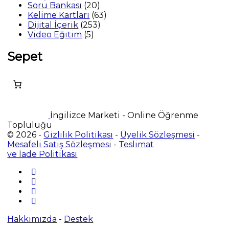
20
ürün
Soru Bankası
20
ürün
63
Kelime Kartları
63
253
ürün
Dijital İçerik
253
5
ürün
Video Eğitim
5
ürün
Sepet
İngilizce Marketi - Online Öğrenme
Topluluğu
© 2026 -
Gizlilik Politikası
-
Üyelik Sözleşmesi
-
Mesafeli Satış Sözleşmesi
-
Teslimat
ve İade Politikası
Hakkımızda
-
Destek