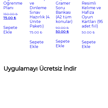
Öğrenme
ve
Gramer
Resimli
Planı
Dinleme
Soru
Kelime ve
Sınav
Bankası
Hafıza
Orijinal
150.00
₺
Hazırlık (4.
(A2 tüm
Oyun
Şu
fiyat:
75.00
₺
Ünite
konular)
Kartları (95
andaki
150.00 ₺.
fiyat:
Paketi)
adet fiil)
Sepete
Orijinal
90.00
₺
75.00 ₺.
fiyat:
Şu
50.00
₺
Ekle
75.00
₺
50.00
₺
90.00 ₺.
andaki
fiyat:
Sepete
Sepete
Sepete
50.00 ₺.
Ekle
Ekle
Ekle
Uygulamayı Ücretsiz İndir