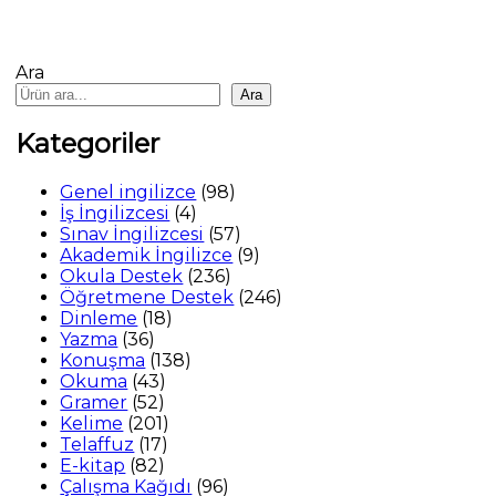
Ara
Ara
Kategoriler
98
Genel ingilizce
98
4
ürün
İş İngilizcesi
4
ürün
57
Sınav İngilizcesi
57
ürün
9
Akademik İngilizce
9
236
ürün
Okula Destek
236
ürün
246
Öğretmene Destek
246
18
ürün
Dinleme
18
36
ürün
Yazma
36
ürün
138
Konuşma
138
43
ürün
Okuma
43
52
ürün
Gramer
52
ürün
201
Kelime
201
17
ürün
Telaffuz
17
82
ürün
E-kitap
82
ürün
96
Çalışma Kağıdı
96