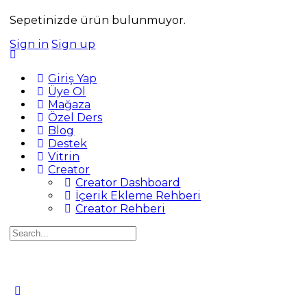
Sepetinizde ürün bulunmuyor.
Sign in
Sign up
Giriş Yap
Üye Ol
Mağaza
Özel Ders
Blog
Destek
Vitrin
Creator
Creator Dashboard
İçerik Ekleme Rehberi
Creator Rehberi
Search
for: