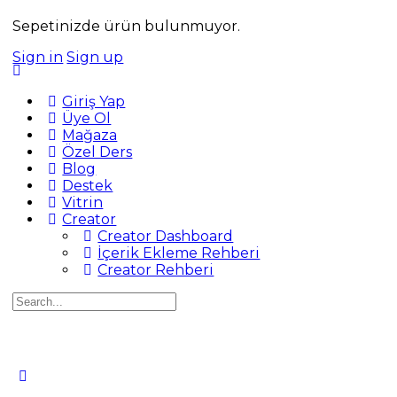
Sepetinizde ürün bulunmuyor.
Sign in
Sign up
Giriş Yap
Üye Ol
Mağaza
Özel Ders
Blog
Destek
Vitrin
Creator
Creator Dashboard
İçerik Ekleme Rehberi
Creator Rehberi
Search
for: