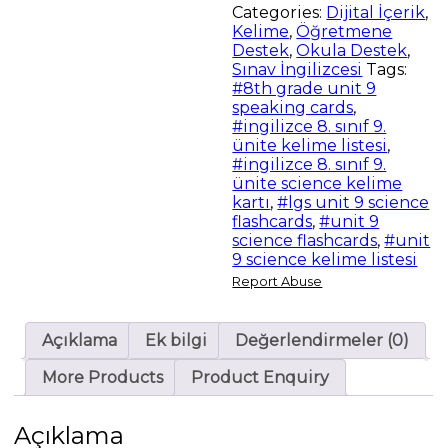
Categories:
Dijital İçerik
,
Kelime
,
Öğretmene
Destek
,
Okula Destek
,
Sınav İngilizcesi
Tags:
#8th grade unit 9
speaking cards
,
#ingilizce 8. sınıf 9.
ünite kelime listesi
,
#ingilizce 8. sınıf 9.
ünite science kelime
kartı
,
#lgs unit 9 science
flashcards
,
#unit 9
science flashcards
,
#unit
9 science kelime listesi
Report Abuse
Açıklama
Ek bilgi
Değerlendirmeler (0)
More Products
Product Enquiry
Açıklama