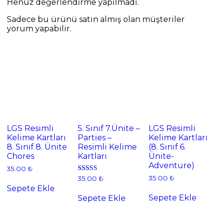
Henüz değerlendirme yapılmadı.
Sadece bu ürünü satın almış olan müşteriler
yorum yapabilir.
LGS Resimli
5. Sınıf 7.Ünite –
LGS Resimli
Kelime Kartları
Parties –
Kelime Kartları
8. Sınıf 8. Ünite
Resimli Kelime
(8. Sınıf 6.
Chores
Kartları
Ünite-
Adventure)
35.00
₺
35.00
₺
5 üzerinden
35.00
₺
5.00
Sepete Ekle
oy aldı
Sepete Ekle
Sepete Ekle