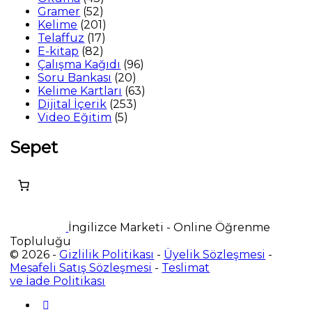
52
ürün
Gramer
52
ürün
201
Kelime
201
17
ürün
Telaffuz
17
82
ürün
E-kitap
82
ürün
96
Çalışma Kağıdı
96
20
ürün
Soru Bankası
20
ürün
63
Kelime Kartları
63
253
ürün
Dijital İçerik
253
5
ürün
Video Eğitim
5
ürün
Sepet
İngilizce Marketi - Online Öğrenme
Topluluğu
© 2026 -
Gizlilik Politikası
-
Üyelik Sözleşmesi
-
Mesafeli Satış Sözleşmesi
-
Teslimat
ve İade Politikası