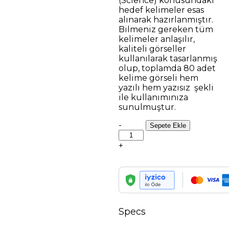
(Science) konusundaki
hedef kelimeler esas
alınarak hazırlanmıştır.
Bilmeniz gereken tüm
kelimeler anlaşılır,
kaliteli görseller
kullanılarak tasarlanmış
olup, toplamda 80 adet
kelime görseli hem
yazılı hem yazısız şekli
ile kullanımınıza
sunulmuştur.
LGS
-
Sepete Ekle
9.Ünite
Science
+
Resimli
Kelime
Kartları
quantity
Specs