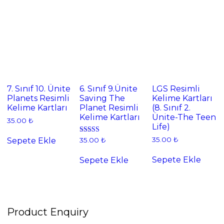
7. Sınıf 10. Ünite
6. Sınıf 9.Ünite
LGS Resimli
Planets Resimli
Saving The
Kelime Kartları
Kelime Kartları
Planet Resimli
(8. Sınıf 2.
Kelime Kartları
Ünite-The Teen
35.00
₺
Life)
35.00
₺
5 üzerinden
Sepete Ekle
35.00
₺
5.00
oy aldı
Sepete Ekle
Sepete Ekle
Product Enquiry