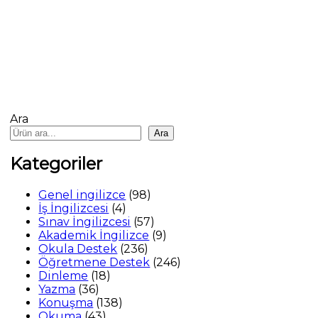
Ara
Ara
Kategoriler
98
Genel ingilizce
98
4
ürün
İş İngilizcesi
4
ürün
57
Sınav İngilizcesi
57
ürün
9
Akademik İngilizce
9
236
ürün
Okula Destek
236
ürün
246
Öğretmene Destek
246
18
ürün
Dinleme
18
36
ürün
Yazma
36
ürün
138
Konuşma
138
43
ürün
Okuma
43