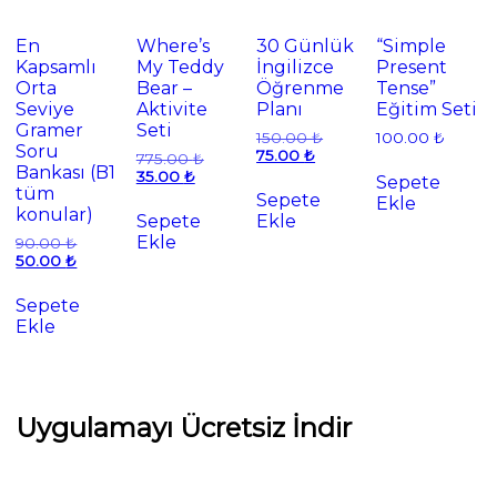
En
Where’s
30 Günlük
“Simple
Kapsamlı
My Teddy
İngilizce
Present
Orta
Bear –
Öğrenme
Tense”
Seviye
Aktivite
Planı
Eğitim Seti
Gramer
Seti
Orijinal
150.00
₺
100.00
₺
Soru
Şu
fiyat:
75.00
₺
Orijinal
775.00
₺
Bankası (B1
andaki
150.00 ₺.
Şu
fiyat:
35.00
₺
Sepete
fiyat:
tüm
andaki
775.00 ₺.
Sepete
Ekle
75.00 ₺.
fiyat:
konular)
Sepete
Ekle
35.00 ₺.
Ekle
Orijinal
90.00
₺
fiyat:
Şu
50.00
₺
90.00 ₺.
andaki
fiyat:
Sepete
50.00 ₺.
Ekle
Uygulamayı Ücretsiz İndir