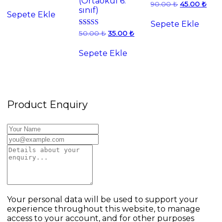
(Ortaokul 6.
fiyat:
andaki
Orijinal
Şu
90.00
₺
45.00
₺
sınıf)
70.00 ₺.
fiyat:
fiyat:
anda
Sepete Ekle
35.00 ₺.
90.00 ₺.
fiyat:
Sepete Ekle
45.0
Orijinal
Şu
5 üzerinden
50.00
₺
35.00
₺
5.00
fiyat:
andaki
oy aldı
50.00 ₺.
fiyat:
Sepete Ekle
35.00 ₺.
Product Enquiry
Your personal data will be used to support your
experience throughout this website, to manage
access to your account, and for other purposes