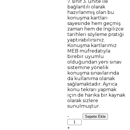
7. sınıf 3. ünite ile
70.00 ₺.
fiyat:
bağlantılı olarak
35.00 ₺.
hazırlanmış olan bu
konuşma kartları
sayesinde hem geçmiş
zaman hem de İngilizce
tarihleri söyleme pratiği
yaptırabilirsiniz.
Konuşma kartlarımız
MEB müfredatıyla
birebir uyumlu
olduğundan yeni sınav
sistemine yönelik
konuşma sınavlarında
da kullanıma olanak
sağlamaktadır. Ayrıca
konu tekrarı yapmak
için de harika bir kaynak
olarak sizlere
sunulmuştur.
Telling
-
Sepete Ekle
The
Dates/Simple
+