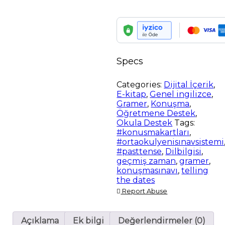
Past
Tense
-
Konuşma
Kartları
(7.
Specs
Sınıf
3.
Ünite)
Categories:
Dijital İçerik
,
quantity
E-kitap
,
Genel ingilizce
,
Gramer
,
Konuşma
,
Öğretmene Destek
,
Okula Destek
Tags:
#konusmakartları
,
#ortaokulyenisınavsistemi
#pasttense
,
Dilbilgisi
,
geçmiş zaman
,
gramer
,
konuşmasınavı
,
telling
the dates
Report Abuse
Açıklama
Ek bilgi
Değerlendirmeler (0)