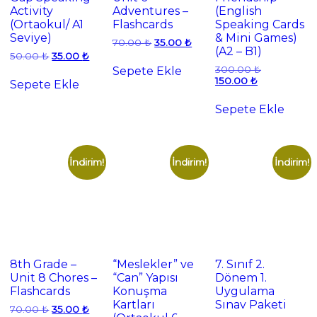
Activity
Adventures –
(English
(Ortaokul/ A1
Flashcards
Speaking Cards
Seviye)
& Mini Games)
Orijinal
Şu
70.00
₺
35.00
₺
(A2 – B1)
fiyat:
andaki
Orijinal
Şu
50.00
₺
35.00
₺
70.00 ₺.
fiyat:
fiyat:
andaki
Orijinal
300.00
₺
Sepete Ekle
35.00 ₺.
50.00 ₺.
fiyat:
Şu
fiyat:
150.00
₺
Sepete Ekle
35.00 ₺.
andaki
300.00 ₺.
fiyat:
Sepete Ekle
150.00 ₺.
İndirim!
İndirim!
İndirim!
8th Grade –
“Meslekler” ve
7. Sınıf 2.
Unit 8 Chores –
“Can” Yapısı
Dönem 1.
Flashcards
Konuşma
Uygulama
Kartları
Sınav Paketi
Orijinal
Şu
70.00
₺
35.00
₺