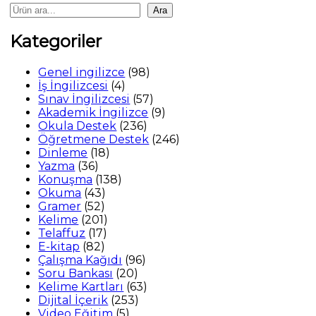
Ara
Kategoriler
98
Genel ingilizce
98
4
ürün
İş İngilizcesi
4
ürün
57
Sınav İngilizcesi
57
ürün
9
Akademik İngilizce
9
236
ürün
Okula Destek
236
ürün
246
Öğretmene Destek
246
18
ürün
Dinleme
18
36
ürün
Yazma
36
ürün
138
Konuşma
138
43
ürün
Okuma
43
52
ürün
Gramer
52
ürün
201
Kelime
201
17
ürün
Telaffuz
17
82
ürün
E-kitap
82
ürün
96
Çalışma Kağıdı
96
20
ürün
Soru Bankası
20
ürün
63
Kelime Kartları
63
253
ürün
Dijital İçerik
253
5
ürün
Video Eğitim
5