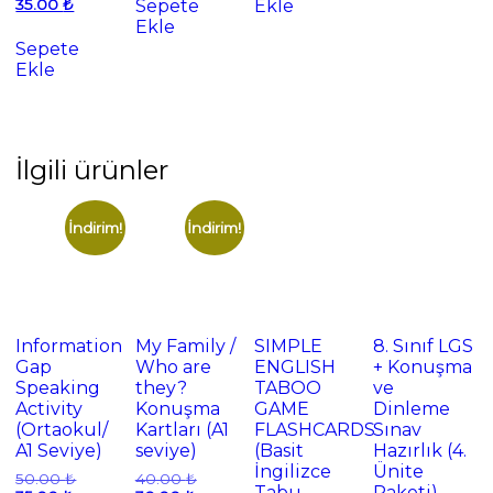
Şu
fiyat:
Sepete
Ekle
35.00
₺
70.00 ₺.
oy aldı
andaki
50.00 ₺.
Ekle
fiyat:
Sepete
35.00 ₺.
Ekle
İlgili ürünler
İndirim!
İndirim!
Information
My Family /
SIMPLE
8. Sınıf LGS
Gap
Who are
ENGLISH
+ Konuşma
Speaking
they?
TABOO
ve
Activity
Konuşma
GAME
Dinleme
(Ortaokul/
Kartları (A1
FLASHCARDS
Sınav
A1 Seviye)
seviye)
(Basit
Hazırlık (4.
İngilizce
Ünite
Orijinal
Orijinal
50.00
₺
40.00
₺
Tabu
Paketi)