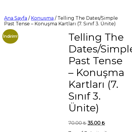
Ana Sayfa
/
Konuşma
/ Telling The Dates/Simple
Past Tense – Konuşma Kartları (7. Sınıf 3. Ünite)
Telling The
İndirim!
Dates/Simpl
Past Tense
– Konuşma
Kartları (7.
Sınıf 3.
Ünite)
Orijinal
Şu
70.00
₺
35.00
₺
fiyat:
andaki