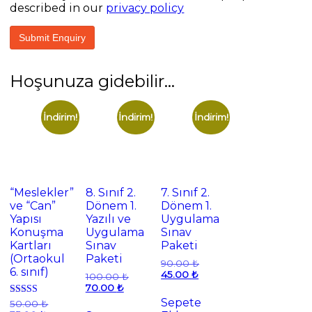
described in our
privacy policy
Hoşunuza gidebilir…
İndirim!
İndirim!
İndirim!
“Meslekler”
8. Sınıf 2.
7. Sınıf 2.
ve “Can”
Dönem 1.
Dönem 1.
Yapısı
Yazılı ve
Uygulama
Konuşma
Uygulama
Sınav
Kartları
Sınav
Paketi
(Ortaokul
Paketi
Orijinal
90.00
₺
6. sınıf)
Şu
fiyat:
45.00
₺
Orijinal
100.00
₺
andaki
90.00 ₺.
Şu
fiyat:
70.00
₺
fiyat:
andaki
100.00 ₺.
Sepete
Orijinal
5 üzerinden
50.00
₺
45.00 ₺.
fiyat:
5.00