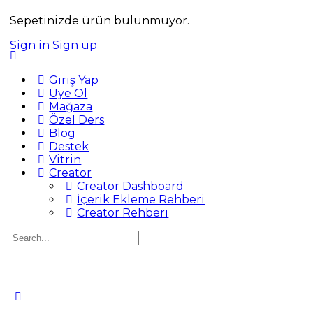
Sepetinizde ürün bulunmuyor.
Sign in
Sign up
Giriş Yap
Üye Ol
Mağaza
Özel Ders
Blog
Destek
Vitrin
Creator
Creator Dashboard
İçerik Ekleme Rehberi
Creator Rehberi
Search
for: