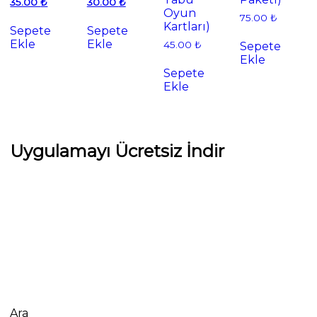
Şu
fiyat:
Şu
fiyat:
35.00
₺
30.00
₺
Oyun
andaki
50.00 ₺.
andaki
40.00 ₺.
75.00
₺
fiyat:
fiyat:
Kartları)
Sepete
Sepete
35.00 ₺.
30.00 ₺.
Ekle
Ekle
45.00
₺
Sepete
Ekle
Sepete
Ekle
Uygulamayı Ücretsiz İndir
Ara