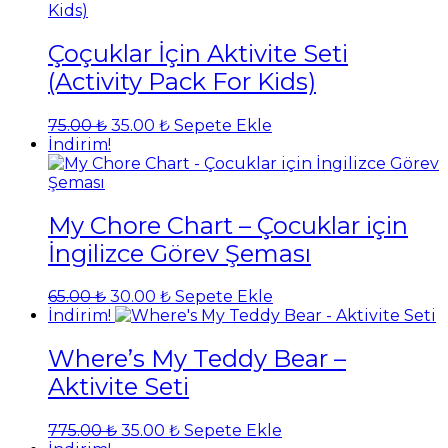
Çoçuklar İçin Aktivite Seti
(Activity Pack For Kids)
Orijinal
Şu
75.00
₺
35.00
₺
Sepete Ekle
fiyat:
andaki
İndirim!
75.00 ₺.
fiyat:
35.00 ₺.
My Chore Chart – Çocuklar için
İngilizce Görev Şeması
Orijinal
Şu
65.00
₺
30.00
₺
Sepete Ekle
fiyat:
andaki
İndirim!
65.00 ₺.
fiyat:
30.00 ₺.
Where’s My Teddy Bear –
Aktivite Seti
Orijinal
Şu
775.00
₺
35.00
₺
Sepete Ekle