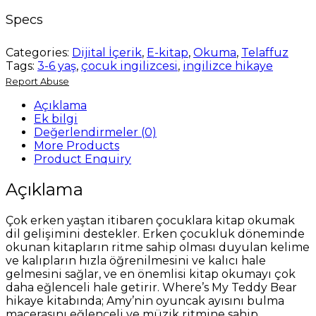
hikaye
Specs
kitabı
quantity
Categories:
Dijital İçerik
,
E-kitap
,
Okuma
,
Telaffuz
Tags:
3-6 yaş
,
çocuk ingilizcesi
,
ingilizce hikaye
Report Abuse
Açıklama
Ek bilgi
Değerlendirmeler (0)
More Products
Product Enquiry
Açıklama
Çok erken yaştan itibaren çocuklara kitap okumak
dil gelişimini destekler. Erken çocukluk döneminde
okunan kitapların ritme sahip olması duyulan kelime
ve kalıpların hızla öğrenilmesini ve kalıcı hale
gelmesini sağlar, ve en önemlisi kitap okumayı çok
daha eğlenceli hale getirir. Where’s My Teddy Bear
hikaye kitabında; Amy’nin oyuncak ayısını bulma
macerasını eğlenceli ve müzik ritmine sahip