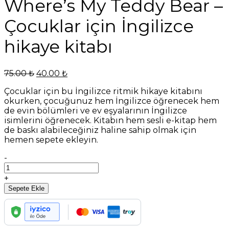
Where’s My Teddy Bear –
Çocuklar için İngilizce
hikaye kitabı
Orijinal
Şu
75.00
₺
40.00
₺
fiyat:
andaki
Çocuklar için bu İngilizce ritmik hikaye kitabını
75.00 ₺.
fiyat:
okurken, çocuğunuz hem İngilizce öğrenecek hem
40.00 ₺.
de evin bölümleri ve ev eşyalarının İngilizce
isimlerini öğrenecek. Kitabın hem sesli e-kitap hem
de baskı alabileceğiniz haline sahip olmak için
hemen sepete ekleyin.
Where's
-
My
Teddy
+
Bear
Sepete Ekle
-
Çocuklar
için
İngilizce