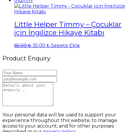
fiyat:
andaki
İndirim!
775.00 ₺.
fiyat:
35.00 ₺.
Little Helper Timmy – Çocuklar
için İngilizce Hikaye Kitabı
Orijinal
Şu
65.00
₺
35.00
₺
Sepete Ekle
fiyat:
andaki
65.00 ₺.
fiyat:
Product Enquiry
35.00 ₺.
Your personal data will be used to support your
experience throughout this website, to manage
access to your account, and for other purposes
described in our
privacy policy