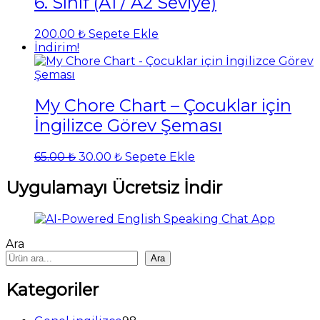
6. Sınıf (A1 / A2 Seviye)
200.00
₺
Sepete Ekle
İndirim!
My Chore Chart – Çocuklar için
İngilizce Görev Şeması
Orijinal
Şu
65.00
₺
30.00
₺
Sepete Ekle
fiyat:
andaki
65.00 ₺.
fiyat:
Uygulamayı Ücretsiz İndir
30.00 ₺.
Ara
Ara
Kategoriler