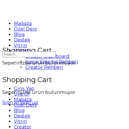
Mağaza
Özel Ders
Blog
Destek
Vitrin
Shopping Cart
Creator
Search
Creator Dashboard
for:
İçerik Ekleme Rehberi
Sepetinizde ürün bulunmuyor.
Creator Rehberi
Shopping Cart
Giriş Yap
Sepetinizde ürün bulunmuyor.
Üye Ol
Mağaza
Sign in
Sign up
Özel Ders
Blog
Destek
Vitrin
Creator