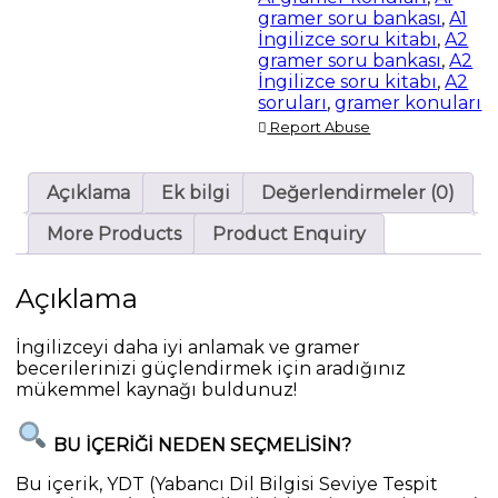
gramer soru bankası
,
A1
İngilizce soru kitabı
,
A2
gramer soru bankası
,
A2
İngilizce soru kitabı
,
A2
soruları
,
gramer konuları
Report Abuse
Açıklama
Ek bilgi
Değerlendirmeler (0)
More Products
Product Enquiry
Açıklama
İngilizceyi daha iyi anlamak ve gramer
becerilerinizi güçlendirmek için aradığınız
mükemmel kaynağı buldunuz!
BU İÇERİĞİ NEDEN SEÇMELİSİN?
Bu içerik, YDT (Yabancı Dil Bilgisi Seviye Tespit