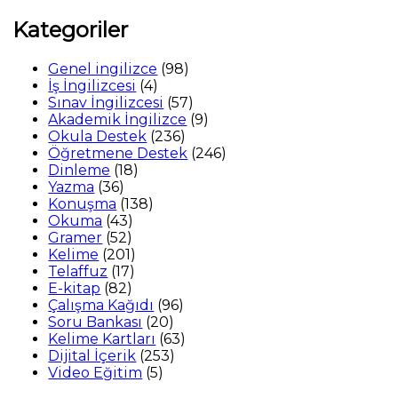
Kategoriler
98
Genel ingilizce
98
4
ürün
İş İngilizcesi
4
ürün
57
Sınav İngilizcesi
57
ürün
9
Akademik İngilizce
9
236
ürün
Okula Destek
236
ürün
246
Öğretmene Destek
246
18
ürün
Dinleme
18
36
ürün
Yazma
36
ürün
138
Konuşma
138
43
ürün
Okuma
43
52
ürün
Gramer
52
ürün
201
Kelime
201
17
ürün
Telaffuz
17
82
ürün
E-kitap
82
ürün
96
Çalışma Kağıdı
96
20
ürün
Soru Bankası
20
ürün
63
Kelime Kartları
63
253
ürün
Dijital İçerik
253
5
ürün
Video Eğitim
5
ürün