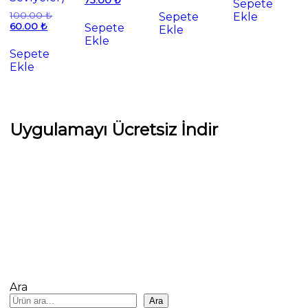
75.00
₺
Sepete
andaki
150.00 ₺.
Orijinal
100.00
₺
Sepete
Ekle
fiyat:
Şu
fiyat:
60.00
₺
Sepete
Ekle
75.00 ₺.
andaki
100.00 ₺.
Ekle
fiyat:
Sepete
60.00 ₺.
Ekle
Uygulamayı Ücretsiz İndir
Ara
Ara