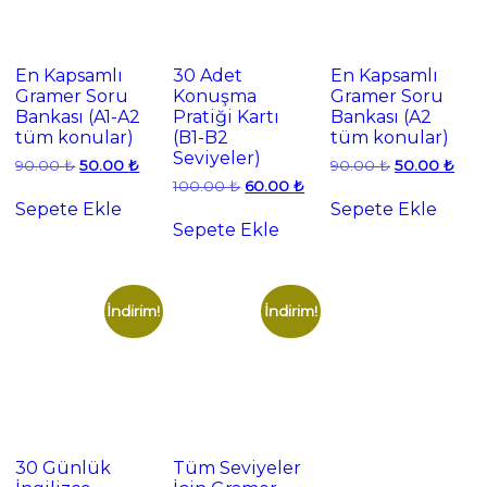
En Kapsamlı
30 Adet
En Kapsamlı
Gramer Soru
Konuşma
Gramer Soru
Bankası (A1-A2
Pratiği Kartı
Bankası (A2
tüm konular)
(B1-B2
tüm konular)
Seviyeler)
Orijinal
Şu
Orijinal
Şu
90.00
₺
50.00
₺
90.00
₺
50.00
₺
fiyat:
andaki
fiyat:
anda
Orijinal
Şu
100.00
₺
60.00
₺
90.00 ₺.
fiyat:
90.00 ₺.
fiyat:
fiyat:
andaki
Sepete Ekle
Sepete Ekle
50.00 ₺.
50.0
100.00 ₺.
fiyat:
Sepete Ekle
60.00 ₺.
İndirim!
İndirim!
30 Günlük
Tüm Seviyeler