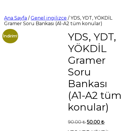
Ana Sayfa
/
Genel ingilizce
/ YDS, YDT, YÖKDİL
Gramer Soru Bankası (A1-A2 tüm konular)
YDS, YDT,
İndirim!
YÖKDİL
Gramer
Soru
Bankası
(A1-A2 tüm
konular)
Orijinal
Şu
90.00
₺
50.00
₺
fiyat:
andaki