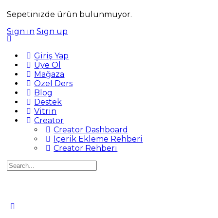
Sepetinizde ürün bulunmuyor.
Sign in
Sign up
Giriş Yap
Üye Ol
Mağaza
Özel Ders
Blog
Destek
Vitrin
Creator
Creator Dashboard
İçerik Ekleme Rehberi
Creator Rehberi
Search
for: