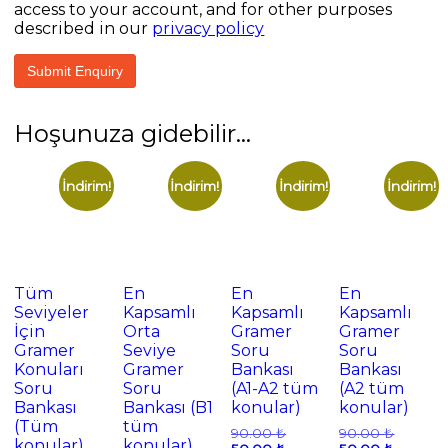
access to your account, and for other purposes
described in our
privacy policy
Hoşunuza gidebilir…
İndirim!
İndirim!
İndirim!
İndirim!
Tüm
En
En
En
Seviyeler
Kapsamlı
Kapsamlı
Kapsamlı
İçin
Orta
Gramer
Gramer
Gramer
Seviye
Soru
Soru
Konuları
Gramer
Bankası
Bankası
Soru
Soru
(A1-A2 tüm
(A2 tüm
Bankası
Bankası (B1
konular)
konular)
(Tüm
tüm
Orijinal
Orijinal
90.00
₺
90.00
₺
konular)
konular)