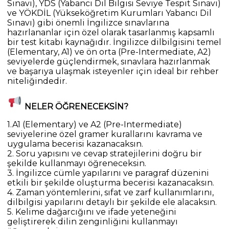
Sınavı), YDS (Yabancı Dil Bilgisi Seviye Tespit Sınavı)
ve YÖKDİL (Yükseköğretim Kurumları Yabancı Dil
Sınavı) gibi önemli İngilizce sınavlarına
hazırlananlar için özel olarak tasarlanmış kapsamlı
bir test kitabı kaynağıdır. İngilizce dilbilgisini temel
(Elementary, A1) ve ön orta (Pre-Intermediate, A2)
seviyelerde güçlendirmek, sınavlara hazırlanmak
ve başarıya ulaşmak isteyenler için ideal bir rehber
niteliğindedir.
NELER ÖĞRENECEKSİN?
1.A1 (Elementary) ve A2 (Pre-Intermediate)
seviyelerine özel gramer kurallarını kavrama ve
uygulama becerisi kazanacaksın.
2. Soru yapısını ve cevap stratejilerini doğru bir
şekilde kullanmayı öğreneceksin.
3. İngilizce cümle yapılarını ve paragraf düzenini
etkili bir şekilde oluşturma becerisi kazanacaksın.
4. Zaman yöntemlerini, sıfat ve zarf kullanımlarını,
dilbilgisi yapılarını detaylı bir şekilde ele alacaksın.
5. Kelime dağarcığını ve ifade yeteneğini
geliştirerek dilin zenginliğini kullanmayı