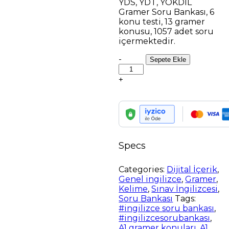
YDS, YDT, YÖKDİL
90.00 ₺.
fiyat:
Gramer Soru Bankası, 6
50.00 ₺.
konu testi, 13 gramer
konusu, 1057 adet soru
içermektedir.
YDS,
-
Sepete Ekle
YDT,
YÖKDİL
+
Gramer
Soru
Bankası
(A1-
A2
tüm
Specs
konular)
quantity
Categories:
Dijital İçerik
,
Genel ingilizce
,
Gramer
,
Kelime
,
Sınav İngilizcesi
,
Soru Bankası
Tags:
#ingilizce soru bankası
,
#ingilizcesorubankası
,
A1 gramer konuları
,
A1