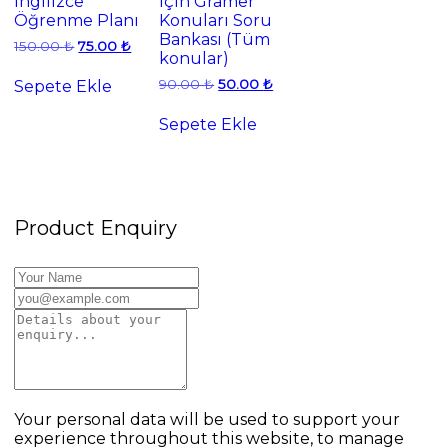
İngilizce
İçin Gramer
Öğrenme Planı
Konuları Soru
Bankası (Tüm
Orijinal
Şu
150.00
₺
75.00
₺
konular)
fiyat:
andaki
150.00 ₺.
fiyat:
Orijinal
Şu
90.00
₺
50.00
₺
Sepete Ekle
75.00 ₺.
fiyat:
andaki
90.00 ₺.
fiyat:
Sepete Ekle
50.00 ₺.
Product Enquiry
Your personal data will be used to support your
experience throughout this website, to manage